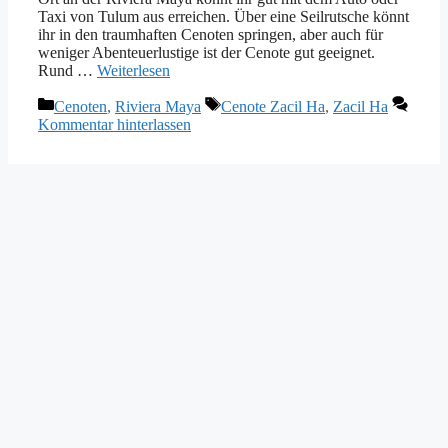
Taxi von Tulum aus erreichen. Über eine Seilrutsche könnt
ihr in den traumhaften Cenoten springen, aber auch für
weniger Abenteuerlustige ist der Cenote gut geeignet.
Rund …
Weiterlesen
Kategorien
Schlagwörter
Cenoten
,
Riviera Maya
Cenote Zacil Ha
,
Zacil Ha
Kommentar hinterlassen