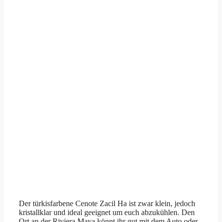
Der türkisfarbene Cenote Zacil Ha ist zwar klein, jedoch
kristallklar und ideal geeignet um euch abzukühlen. Den
Ort an der Riviera Maya könnt ihr gut mit dem Auto oder