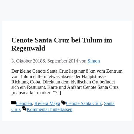
Cenote Santa Cruz bei Tulum im
Regenwald
3. Oktober 2018
6. September 2014
von
Simon
Der kleine Cenote Santa Cruz liegt nur 8 km vom Zentrum
von Tulum entfernt etwas abseits der Hauptstrasse
Richtung Cobá. Direkt an dem idyllischen Ort befindet
sich ein Resturant. Karte und Anfahrt Cenote Santa Cruz
[mapsmarker marker=“7″]
Kategorien
Schlagwörter
Cenoten
,
Riviera Maya
Cenote Santa Cruz
,
Santa
Cruz
Kommentar hinterlassen