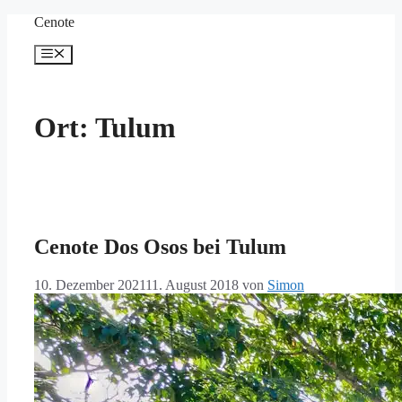
Zum
Cenote
Inhalt
springen
Menü
Ort:
Tulum
Cenote Dos Osos bei Tulum
10. Dezember 2021
11. August 2018
von
Simon