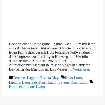
Beeindruckend ist die grüne Laguna Kaan Luum mit ihrer
etwa 85 Meter tiefen, türkisblauen Cenote im Zentrum auf
jeden Fall. Schon der mit Holz befestigte Fußweg durch
die Mangroven zu dem langen Holzsteg am Ufer führ
durch herrliche Natur. Mit etwas Glück und
Aufmerksamkeit seht ihr heimische Vögel und anderer
Bewohner der Mangroven. Das Wasser …
Weiterlesen
Kategorien
Schlagwörter
Cenoten
,
Lagune
,
Riviera Maya
Kaan Luum
,
Laguna
,
Laguna de Kaan Luum
,
Laguna Kaan Luum
Kommentar hinterlassen