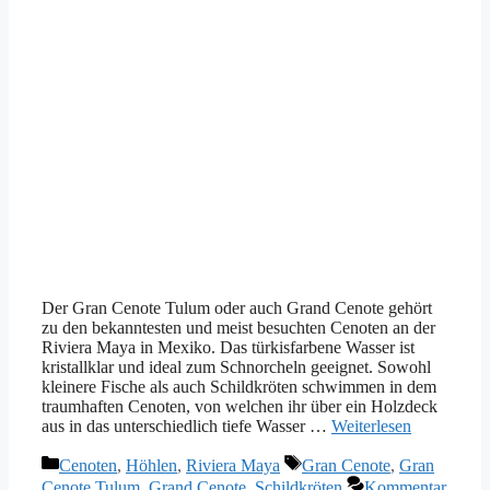
Der Gran Cenote Tulum oder auch Grand Cenote gehört
zu den bekanntesten und meist besuchten Cenoten an der
Riviera Maya in Mexiko. Das türkisfarbene Wasser ist
kristallklar und ideal zum Schnorcheln geeignet. Sowohl
kleinere Fische als auch Schildkröten schwimmen in dem
traumhaften Cenoten, von welchen ihr über ein Holzdeck
aus in das unterschiedlich tiefe Wasser …
Weiterlesen
Kategorien
Schlagwörter
Cenoten
,
Höhlen
,
Riviera Maya
Gran Cenote
,
Gran
Cenote Tulum
,
Grand Cenote
,
Schildkröten
Kommentar