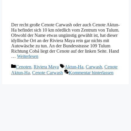
Der recht große Cenote Carwash oder auch Cenote Aktun-
Ha befindet sich 10 km nördlich vom Zentrum von Tulum.
Obwohl der Name etwas ungünstig gewählt ist, hat dieser
idyllische Ort an der Riviera Maya rein gar nichts mit
Autowäsche zu tun. An der Bundesstrasse 109 Tulum
Richtung Cobá liegt der Cenote auf der linken Seite. Hand
…
Weiterlesen
Kategorien
Schlagwörter
Cenoten
,
Riviera Maya
Aktun-Ha
,
Carwash
,
Cenote
Aktun-Ha
,
Cenote Carwash
Kommentar hinterlassen