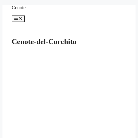
Zum
Cenote
Inhalt
springen
Menü
Cenote-del-Corchito