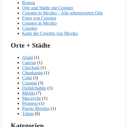
Region
Orte und Städte mit Cenoten
Cenoten in Mexiko – Alle sehenswerten Orte
Fotos von Cenoten
Cenoten in Mexiko
Cenoten
Karte der Cenoten von Mexiko
Orte + Städte
Abalá
(1)
Cancun
(1)
Chocholá
(1)
Chunkanán
(1)
Cobá
(3)
Cuzamá
(3)
Dzibilchaltún
(1)
Mérida
(7)
Mucuyche
(1)
Progreso
(1)
Puerto Morelos
(1)
Tulum
(6)
Kategorien