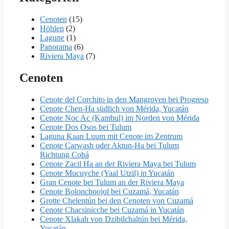
Cenoten
(15)
Höhlen
(2)
Lagune
(1)
Panorama
(6)
Riviera Maya
(7)
Cenoten
Cenote del Corchito in den Mangroven bei Progreso
Cenote Chen-Ha südlich von Mérida, Yucatán
Cenote Noc Ac (Kambul) im Norden von Mérida
Cenote Dos Osos bei Tulum
Laguna Kaan Luum mit Cenote im Zentrum
Cenote Carwash oder Aktun-Ha bei Tulum
Richtung Cobá
Cenote Zacil Ha an der Riviera Maya bei Tulum
Cenote Mucuyche (Yaal Utzil) in Yucatán
Gran Cenote bei Tulum an der Riviera Maya
Cenote Bolonchoojol bei Cuzamá, Yucatán
Grotte Chelentún bei den Cenoten von Cuzamá
Cenote Chacsinicche bei Cuzamá in Yucatán
Cenote Xlakah von Dzibilchaltún bei Mérida,
Yucatán