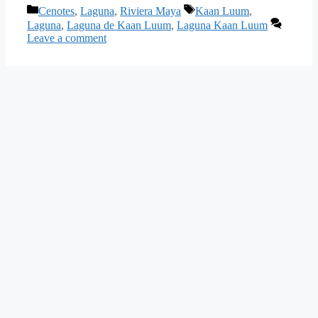
Categories
Tags
Cenotes
,
Laguna
,
Riviera Maya
Kaan Luum
,
Laguna
,
Laguna de Kaan Luum
,
Laguna Kaan Luum
Leave a comment