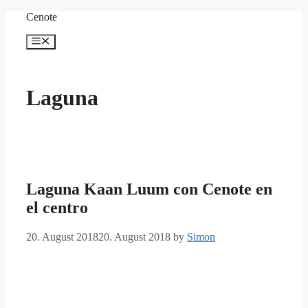
Skip
Cenote
to
content
Menu
Laguna
Laguna Kaan Luum con Cenote en
el centro
20. August 2018
20. August 2018
by
Simon