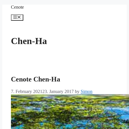
Skip
Cenote
to
content
Menu
Chen-Ha
Cenote Chen-Ha
7. February 2021
23. January 2017
by
Simon