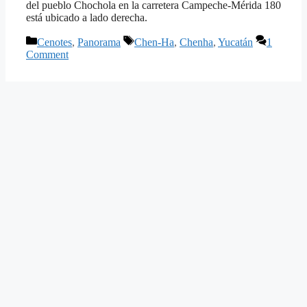
del pueblo Chochola en la carretera Campeche-Mérida 180
está ubicado a lado derecha.
Categories
Tags
Cenotes
,
Panorama
Chen-Ha
,
Chenha
,
Yucatán
1
Comment