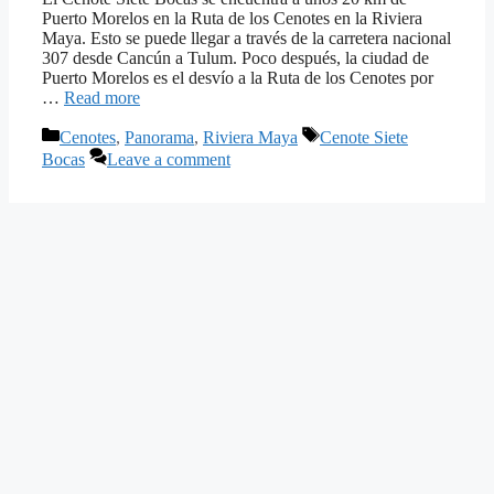
Puerto Morelos en la Ruta de los Cenotes en la Riviera
Maya. Esto se puede llegar a través de la carretera nacional
307 desde Cancún a Tulum. Poco después, la ciudad de
Puerto Morelos es el desvío a la Ruta de los Cenotes por
…
Read more
Categories
Tags
Cenotes
,
Panorama
,
Riviera Maya
Cenote Siete
Bocas
Leave a comment