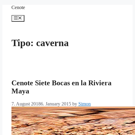
Skip
Cenote
to
content
Menu
Tipo:
caverna
Cenote Siete Bocas en la Riviera
Maya
7. August 2018
6. January 2015
by
Simon