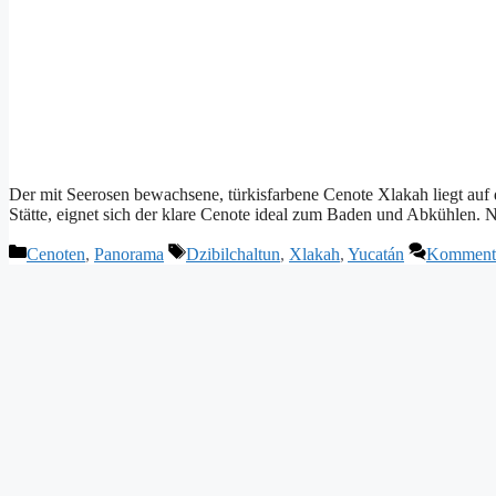
Der mit Seerosen bewachsene, türkisfarbene Cenote Xlakah liegt auf
Stätte, eignet sich der klare Cenote ideal zum Baden und Abkühlen. N
Kategorien
Schlagwörter
Cenoten
,
Panorama
Dzibilchaltun
,
Xlakah
,
Yucatán
Kommentar