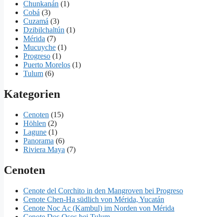
Chunkanán
(1)
Cobá
(3)
Cuzamá
(3)
Dzibilchaltún
(1)
Mérida
(7)
Mucuyche
(1)
Progreso
(1)
Puerto Morelos
(1)
Tulum
(6)
Kategorien
Cenoten
(15)
Höhlen
(2)
Lagune
(1)
Panorama
(6)
Riviera Maya
(7)
Cenoten
Cenote del Corchito in den Mangroven bei Progreso
Cenote Chen-Ha südlich von Mérida, Yucatán
Cenote Noc Ac (Kambul) im Norden von Mérida
Cenote Dos Osos bei Tulum