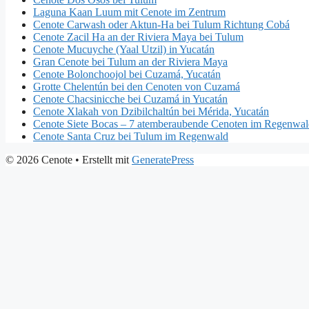
Laguna Kaan Luum mit Cenote im Zentrum
Cenote Carwash oder Aktun-Ha bei Tulum Richtung Cobá
Cenote Zacil Ha an der Riviera Maya bei Tulum
Cenote Mucuyche (Yaal Utzil) in Yucatán
Gran Cenote bei Tulum an der Riviera Maya
Cenote Bolonchoojol bei Cuzamá, Yucatán
Grotte Chelentún bei den Cenoten von Cuzamá
Cenote Chacsinicche bei Cuzamá in Yucatán
Cenote Xlakah von Dzibilchaltún bei Mérida, Yucatán
Cenote Siete Bocas – 7 atemberaubende Cenoten im Regenwal
Cenote Santa Cruz bei Tulum im Regenwald
© 2026 Cenote
• Erstellt mit
GeneratePress